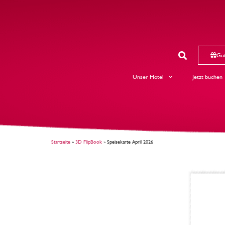
Gut
Unser Hotel
Jetzt buchen
Startseite
»
3D FlipBook
»
Speisekarte April 2026