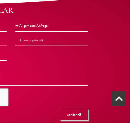
LAR
senden