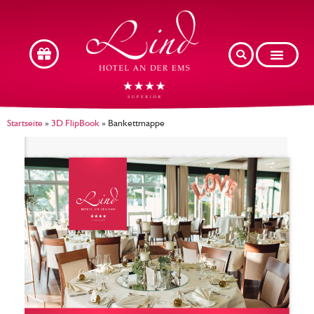
Startseite
»
3D FlipBook
»
Bankettmappe