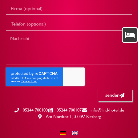
senden
05244 700100
05244 700107
info@lind-hotel.de
Am Nordtor 1, 33397 Rietberg